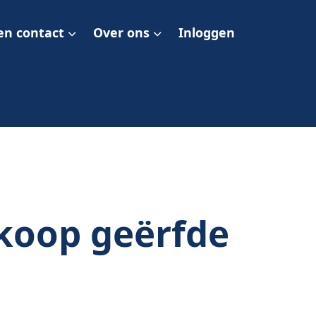
en contact
Over ons
Inloggen
rkoop geërfde