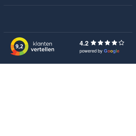
4.2
9,2
powered by
G
o
o
g
l
e
Thuisnotaris BV
Algemene voorwaarden
Privacybeleid