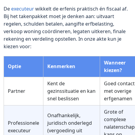
De
executeur
wikkelt de erfenis praktisch én fiscaal af.
Bij het takenpakket moet je denken aan: uitvaart
regelen, schulden betalen, aangifte erfbelasting,
verkoop woning coördineren, legaten uitkeren, finale
rekening en verdeling opstellen. In onze akte kun je
kiezen voor:
Wanneer
Optie
Kenmerken
kiezen?
Kent de
Goed contact
Partner
gezinssituatie en kan
met overige
snel beslissen
erfgenamen
Grote of
Onafhankelijk,
complexe
Professionele
juridisch onderlegd
nalatenschap
executeur
(vergoeding uit
kans op