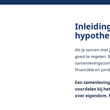
Inleidin
hypothe
Als je samen met j
goed te regelen. 
samenlevingscontr
financiële en jur
Een samenlevingsc
voordelen bij he
over eigendom, h