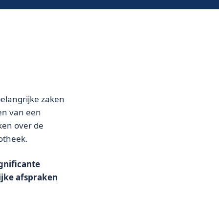
belangrijke zaken
len van een
ken over de
potheek.
gnificante
ijke afspraken