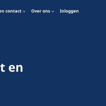
en contact
Over ons
Inloggen
t en