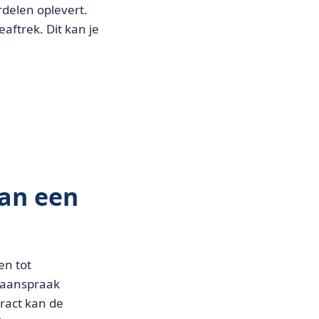
rdelen oplevert.
ftrek. Dit kan je
van een
en tot
 aanspraak
ract kan de