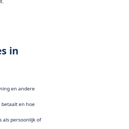
t.
s in
oning en andere
 betaalt en hoe
als persoonlijk of