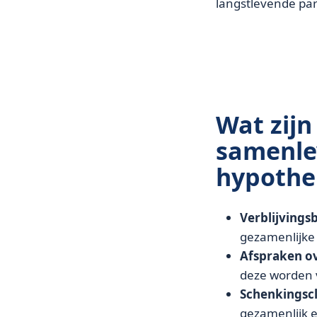
langstlevende par
Wat zijn
samenle
hypothe
Verblijvings
gezamenlijke
Afspraken o
deze worden 
Schenkingsc
gezamenlijk 