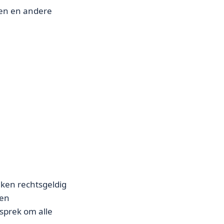
ten en andere
aken rechtsgeldig
een
esprek om alle