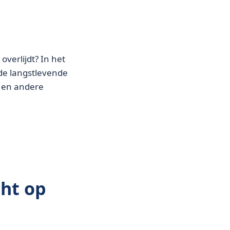
overlijdt? In het
de langstlevende
 en andere
cht op