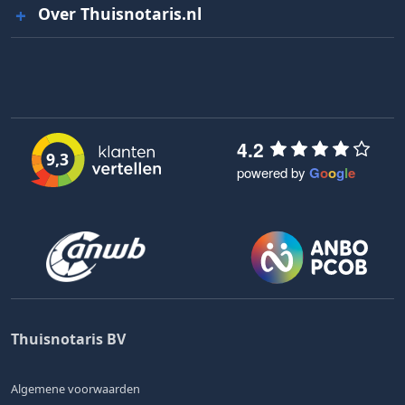
Over Thuisnotaris.nl
4.2
9,3
powered by
G
o
o
g
l
e
Thuisnotaris BV
Algemene voorwaarden