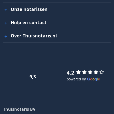
Onze notarissen
Hulp en contact
Over Thuisnotaris.nl
4.2
9,3
powered by
G
o
o
g
l
e
Thuisnotaris BV