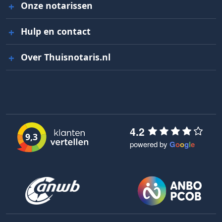
Onze notarissen
Hulp en contact
Over Thuisnotaris.nl
4.2
9,3
powered by
G
o
o
g
l
e