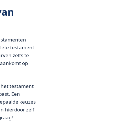
van
 testamenten
plete testament
rven zelfs te
t aankomt op
l het testament
past. Een
bepaalde keuzes
n hierdoor zelf
graag!