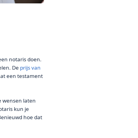
een notaris doen.
kelen. De
prijs van
dat een testament
Je wensen laten
taris kun je
 Benieuwd hoe dat