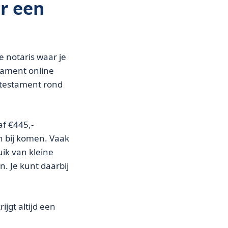
r een
e notaris waar je
tament online
n testament rond
af €445,-
n bij komen. Vaak
ik van kleine
n. Je kunt daarbij
ijgt altijd een