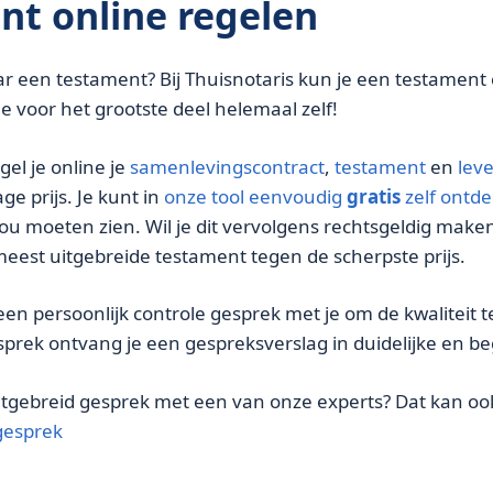
nt online regelen
aar een testament? Bij Thuisnotaris kun je een testamen
 je voor het grootste deel helemaal zelf!
gel je online je
samenlevingscontract
,
testament
en
lev
ge prijs. Je kunt in
onze tool eenvoudig
gratis
zelf ontd
zou moeten zien. Wil je dit vervolgens rechtsgeldig make
meest uitgebreide testament tegen de scherpste prijs.
een persoonlijk controle gesprek met je om de kwaliteit
prek ontvang je een gespreksverslag in duidelijke en begr
 uitgebreid gesprek met een van onze experts? Dat kan oo
gesprek