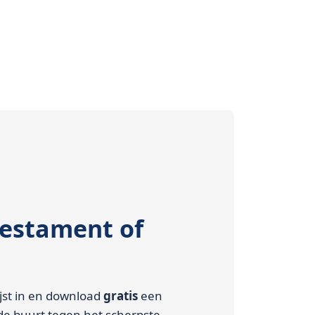
testament of
ijst in en download
gratis
een
de buurt tegen het scherpste