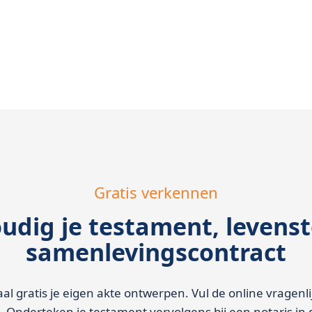
Gratis verkennen
dig je testament, levens
samenlevingscontract
aal gratis je eigen akte ontwerpen. Vul de online vragenl
 Onderteken je testament vervolgens bij een notaris in 