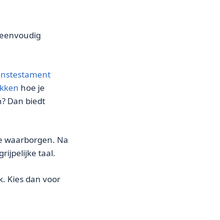
t eenvoudig
enstestament
ekken
hoe je
n? Dan biedt
 te waarborgen. Na
ijpelijke taal.
k. Kies dan voor